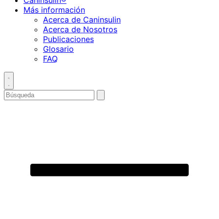
Caninsulin®
Más información
Acerca de Caninsulin
Acerca de Nosotros
Publicaciones
Glosario
FAQ
Toggle
search
Buscar
enviar
búsqueda
por
Primary
Menu