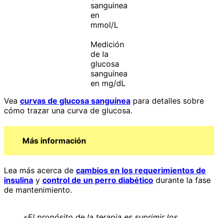
sanguinea
en
mmol/L
Medición
de la
glucosa
sanguínea
en mg/dL
Vea
curvas de glucosa sanguínea
para detalles sobre
cómo trazar una curva de glucosa.
Más información
Lea más acerca de
cambios en los requerimientos de
insulina
y
control de un perro diabético
durante la fase
de mantenimiento.
«
El propósito de la terapia es suprimir los