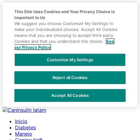
This Site Uses Cookies and Your Privacy Choice Is
Important to Us
We suggest you choose
Customize My Settings
to
make your individualized choices.
Accept All Cookies
means that you are choosing to accept third-party
Cookies and that you understand this choice.
See
our Privacy Policy
Customize My Settings
Reject all Cookies
Accept All Cookies
Placeholder
Skip
Skip
Anchor
to
to
Inicio
Content
Footer
Diabetes
Manejo