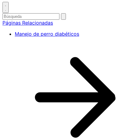
Toggle
search
Buscar
enviar
búsqueda
por
Páginas Relacionadas
Manejo de perro diabéticos