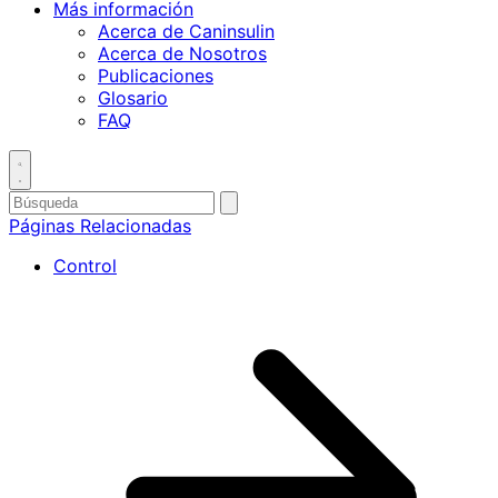
Más información
Acerca de Caninsulin
Acerca de Nosotros
Publicaciones
Glosario
FAQ
Toggle
search
Buscar
enviar
búsqueda
por
Páginas Relacionadas
Control