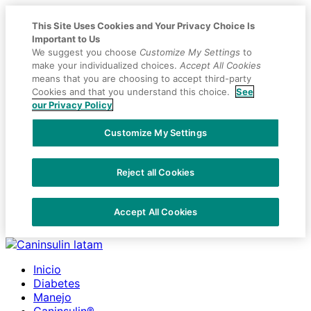
This Site Uses Cookies and Your Privacy Choice Is
Important to Us
We suggest you choose
Customize My Settings
to
make your individualized choices.
Accept All Cookies
means that you are choosing to accept third-party
Cookies and that you understand this choice.
See
our Privacy Policy
Customize My Settings
Reject all Cookies
Accept All Cookies
Placeholder
Skip
Skip
Anchor
to
to
Inicio
Content
Footer
Diabetes
Manejo