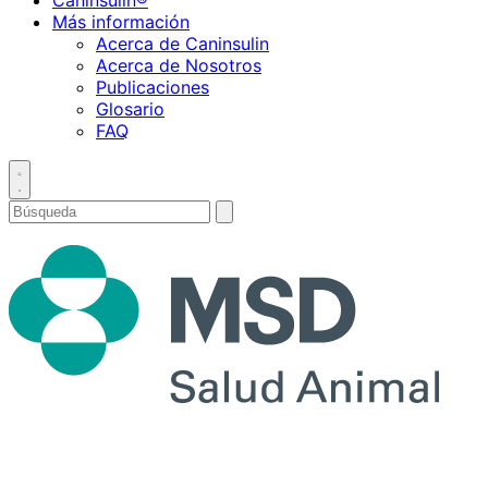
Caninsulin®
Más información
Acerca de Caninsulin
Acerca de Nosotros
Publicaciones
Glosario
FAQ
Toggle
search
Buscar
enviar
búsqueda
por
Prima
Menu