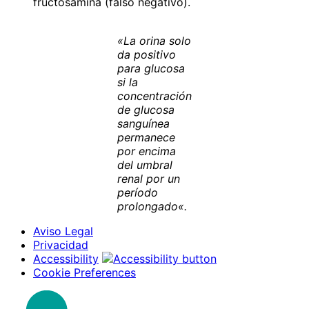
fructosamina (falso negativo).
«
La orina solo
da positivo
para glucosa
si la
concentración
de glucosa
sanguínea
permanece
por encima
del umbral
renal por un
período
prolongado
«.
Aviso Legal
Privacidad
Accessibility
Cookie Preferences